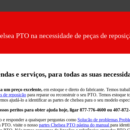
lsea PTO na necessidade de peças de reposiç
ndas e serviços, para todas as suas necessid
a um preço excelente,
em estoque e direto do fabricante. Temos trabal
s de reposição
para reparar ou reconstruir o seu PTO. Temos estoque t
mos ajudá-lo a identificar as partes de chelsea para o seu modelo especí
ssos peritos para obter ajuda hoje, ligar 877-776-4600 ou 407-872
o e responder a quaisquer perguntas como
Solução de problemas Prob
ea PTO. visite o nosso
partes Chelsea PTO página do manual
para ident