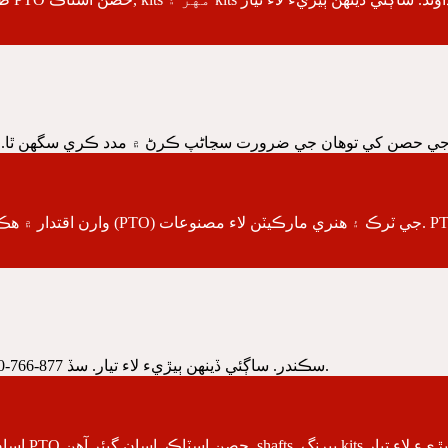
سڀ بين الاقوامي ٽرڪون لاء PTO سڪندر. ساڳئي ڏينهن ٻيڙيء لاء تيار. سڏ 877-766-4600 ساڳئي ڏينهن لاء موجود جھاز.