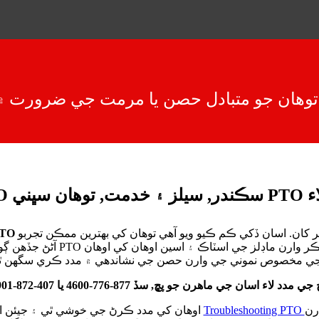
ورت لاء
کان. اسان ڏکي ڪم ڪيو ويو آهي توهان کي بهترين ممڪن تجربو
آڻڻ جڏهن ڳ
PTO
اوھان کي مدد ڪرڻ جي خوشي ٿي ۽ جيئن اهڙي ڪنهن به سوال جو جواب ڏيندو