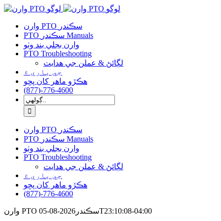
مواد
کي
وارن PTO سڪندر
ڇڏي
PTO سڪندر Manuals
ڏيو
وارن بجلي بند وٺو
PTO Troubleshooting
لڳائڻ & عملن جي ھدايت
جي باري ۾
هڪڙو ماهر کان پڇو
(877)-776-4600
لاء
ڳولا:
وارن PTO سڪندر
PTO سڪندر Manuals
وارن بجلي بند وٺو
PTO Troubleshooting
لڳائڻ & عملن جي ھدايت
جي باري ۾
هڪڙو ماهر کان پڇو
(877)-776-4600
:10:08-04:00
T23
وارن PTO سڪندر
2026-08-05