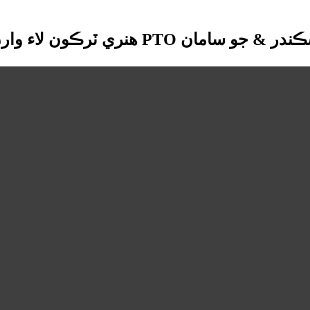
 ٽرڪون لاء وارن PTO سڪندر & جو سامان