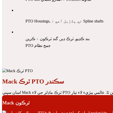
PTO Housings, تي پکڙيل آهي ۽ Spline shafts
بند ڪڍيو, ٽرڪ ڊير, گند ٽرڪون ۽ ڪرين
PTO جمح نظام
Mack ٽرڪ PTO سڪندر
Mack ٽرڪون