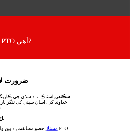
توهان جو متبادل حصن يا مرمت جي ضرورت ۾ هڪ وارن PTO آھي?
وارن PTO سڪندر, سيلز ۽ خدمت, توهان سڀني PTO ضر
هڪ وڏي قيمت تي وڪرو لاء وارن PTO سڪندر,
اسٽاڪ ۾ ۽ سڌي جي ڪاريگر 
جي مخصوص نموني جي وارن حصن جي نشاندهي ۾ مدد ڪري سگهن ٿا.
اڄ جي مدد لاء اسان جي ماهرن جو پڇ, سڏ 877-776-4600 يا 407-872-1901.
Troubleshooting PTO مسئلا
, حصو مطابقت, ۽ ٻين وارن 