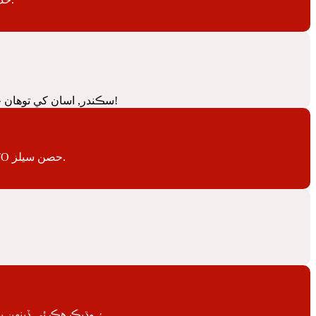
سڀ Freightliner ٽرڪ ماڊلز جي لاء PTO سڪندر, اسان کي توهان جي حصن کي توهان جي ضرورت سڃاڻپ ڪرڻ ۾ مدد ڪري سگهن ٿا. اڄ سڏ. اسان عالمي ٻيڙيء!
وارن اقتدار ۾ هڪ مارڪيٽ اڳواڻ آهي وٺو-مٽ (PTO) جي ٽرڪ ۽ ھنري مارڪيٽن لاء مصنوعات. PTO حصن سيلز.
اسان کي بين الاقوامي ٽرڪون لاء PTO حصن اسٽاڪ. اسان گيئر آهن, shafts, بيرنگ kits ۽ وڌيڪ هڪ ئي ڏينهن ٻيڙيء لاء تيار.