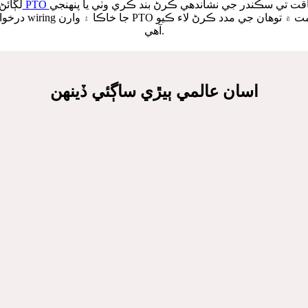
قت تي سڪندر جي نشاندهي ڪرڻ بند ڪري وٺي يا پنهنجي PTO
لڳائڻ
درخواست ھدايت ڊائ
آهي.
اسان عالمي ٻيڙي ساڳئي ڏينهن