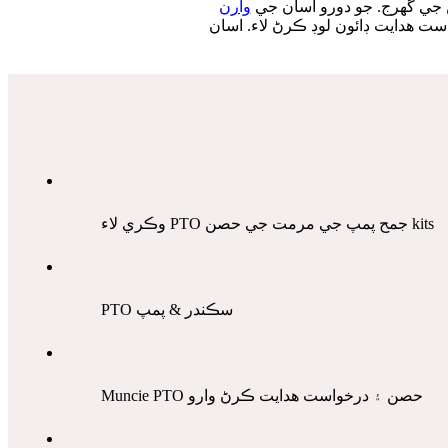
 جي گهرج. جو دورو اسان جي
ون لوڊ ڪرڻ لاء. اسان wiring جا خاڪا ۽ وارن PTO پار حوالن توهان جي انسٽاليشن يا خدمت ۾ توهان جي مدد ڪرڻ لاء ڪيو
وڪري لاء PTO جمح پمپ جي مرمت جي حصن kits
PTO سڪندر & پمپ
Muncie PTO حصن ۽ درخواست ھدايت ڪرڻ وارو