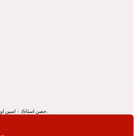
اسان سڀني Mack ٽرڪ ماڊلز جي لاء PTO حصن اسٽاڪ ۽ اسين اوھان جي حصن کي توهان جي ضرورت سڃاڻپ ڪرڻ ۾ مدد ڪري سگهن ٿا. عالمي ٻيڙيء لاء تيار.
اسان کي اهڙي gasket kits طور PTO حصن اسٽاڪ, kits مهر ۽ kits خداوند. ساڳئي ڏينهن ٻيڙيء لاء تيار.