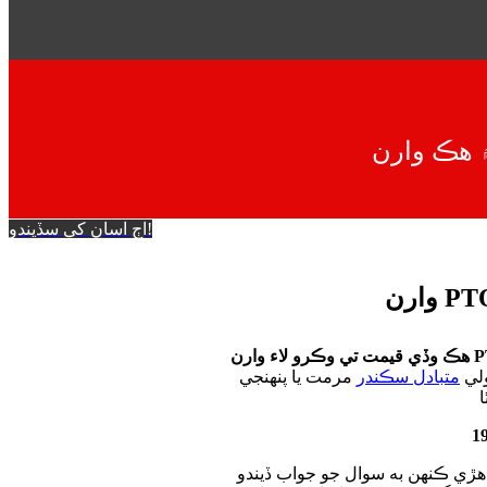
اڄ اسان کي سڏيندو!
ولي
متبادل سڪندر
مرمت يا پنهنجي PTO خداوند کي. اسان سڀني کي ننگر پارڪر وارن ماڊلز جي اسٽاڪ ۽ اسين اوھان کي اوھان