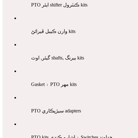
PTO ايئر shifter ڪنٽرول kits
وارن ڪيبل ڦيرائڻ kits
گيئر, اوٽ shafts, بيرنگ kits
Gasket ۽ PTO مهر kits
PTO سيڙپڪاري adapters
PTO kits ۽ اشارو ڪندي Switches خداوند