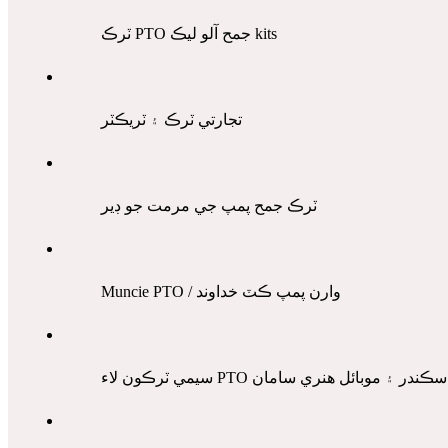
ٽرڪ PTO جمح آلو ليڪ kits
تجارتي ٽرڪ ۽ ٽريڪٽر
ٽرڪ جمح پمپ جي مرمت جو ڊير
Muncie PTO / وارن پمپ ڪٽ خداوند
سيمي ٽرڪون لاء PTO سڪندر
۽ موبائل ھنري
سامان