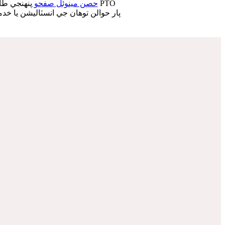
وارن PTO حصن مينوئل صفحو
پنهنجي طا