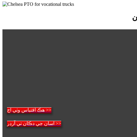
هڪ اقتباس وٺي اڄ >>
اسان جي دڪان تي آرڊر >>