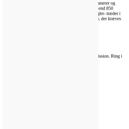
(OEHHA) administrerer propositionen 65 programmerer og
udgiver de anførte kemikalier, der inkluderer mere end 850
kemikalier. I august 2016, OEHHA vedtog nye regler- træder i
kraft i august 30, 2018, som ændrer de oplysninger, der kræves
i Proposition 65 advarsler.
For mere information, klik på linket ovenfor.
Kvalitet Chelsea dele til faglig lastbil PTO og udstyr applikationer.
Vi bruger altid originale dele direkte fra producenten og er i stand til
at sende dem til din dør, uanset hvor du bor.
Lære os at kende
Kontakt os i dag
Vores placering