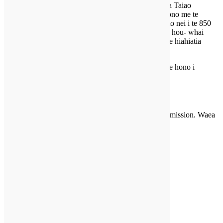
Tari California mo te Aromatawai Parahara Hauora Taiao
(OEHHA) whakahaere i te Whakapuaki 65 papatono me te
whakaputa i nga matū kua whakarārangitia, kei roto nei i te 850
matū. I Akuhata 2016, I uru a OEHHA ki nga ture hou- whai
hua i te Akuhata 30, 2018, e huri ana i nga korero e hiahiatia
ana i roto i te Whakaaro 65 whakatupato.
Mo te roanga atu o nga korero, tena koa paatohia te hono i
runga ake nei.
Ko nga waahanga Chelsea kounga mo te PTO taraka umanga me
nga tono taputapu. Ka whakamahi tonu matou i nga waahanga
taketake mai i te kaihanga ka taea te tuku ki to tatau ahakoa kei hea
koe e noho ana.
Kia mohio ki a matou
WHAKAPAKI MAI I TENEI RA