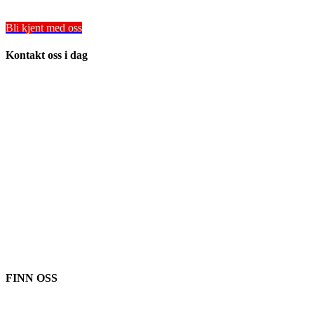
Kvalitet Chelsea Deler for yrkes lastebil PTO og utstyr applikasjoner. V
Bli kjent med oss
Kontakt oss i dag
vår beliggenhet
906 West Gore St
Orlando Florida 32805
1.877.776.4600 / 1.407.872.1901
parts@eprogear.com
mandag - fredag: 8:00 ER - 5:00 PM
FINN OSS