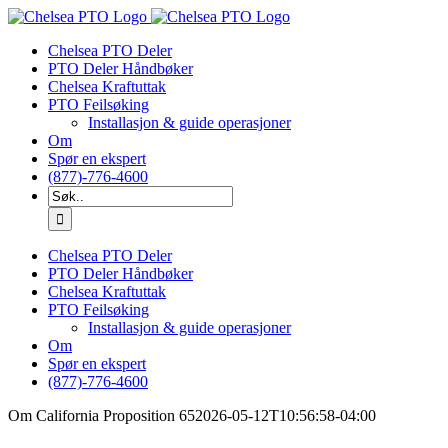
Hopp
til
Chelsea PTO Deler
innhold
PTO Deler Håndbøker
Chelsea Kraftuttak
PTO Feilsøking
Installasjon & guide operasjoner
Om
Spør en ekspert
(877)-776-4600
Søk
etter:
Chelsea PTO Deler
PTO Deler Håndbøker
Chelsea Kraftuttak
PTO Feilsøking
Installasjon & guide operasjoner
Om
Spør en ekspert
(877)-776-4600
Om California Proposition 65
2026-05-12T10:56:58-04:00