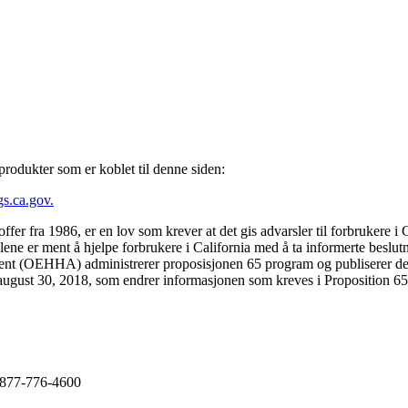
 produkter som er koblet til denne siden:
.ca.gov.
fer fra 1986, er en lov som krever at det gis advarsler til forbrukere i Ca
slene er ment å hjelpe forbrukere i California med å ta informerte besl
ent (OEHHA) administrerer proposisjonen 65 program og publiserer de
i august 30, 2018, som endrer informasjonen som kreves i Proposition 65