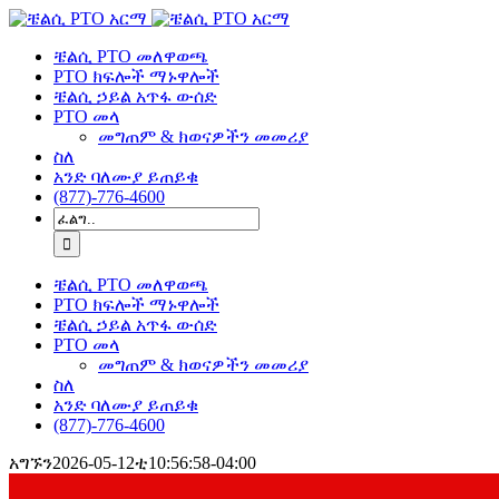
ወደ
ይዘት
ቼልሲ PTO መለዋወጫ
ዘልለው
PTO ክፍሎች ማኑዋሎች
ይሂዱ
ቼልሲ ኃይል አጥፋ ውሰድ
PTO መላ
መግጠም & ክወናዎችን መመሪያ
ስለ
አንድ ባለሙያ ይጠይቁ
(877)-776-4600
ምፈልገው:
ቼልሲ PTO መለዋወጫ
PTO ክፍሎች ማኑዋሎች
ቼልሲ ኃይል አጥፋ ውሰድ
PTO መላ
መግጠም & ክወናዎችን መመሪያ
ስለ
አንድ ባለሙያ ይጠይቁ
(877)-776-4600
አግኙን
2026-05-12ቲ10:56:58-04:00