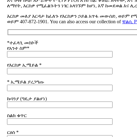
እኛ ሁሉ ከላይ አምራቾች የሚገኙ PTOs አንድ ሰፊ ቆጠራ አላቸው, እኛ Mu
ለማየት, እርስዎ የሚፈልጉትን ነገር አላገኙም ከሆነ, እኛ ከመደወል እና ሊረ
እርስዎ መለያ እርዳታ ከፈለጉ የእርስዎን ኃይል አጥፋ መውሰድ, ወይም የ
ወይም 407-872-1901.
You can also access our collection of
ቼልሲ 
*ተፈላጊ መስኮች
የአንተ ስም*
የእርስዎ ኢሜይል *
* ኢሜይል ያረጋግጡ
ኩባንያ (ግዴታ ያልሆነ)
ስልክ ቁጥር
ርዕስ *