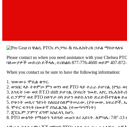
Please contact us when you need assistance with your Chelsea PT
ባለሙያዎች መድረስ ይችላሉ, በ በስልክ 877-776-4600 ወይም 407-872-
When you contact us be sure to have the following information
:
1. ዝውውሩ ሞዴል ቁጥር.
2. ወንበር ላይ ተቀምጦ ምን ወገን ወደ PTO ላይ ተራራ ይሆናል. (የግራ 
3. እንዴት ነው ወደ P.T.O shift ይሆናል, (የብረት ገመድ, አየር, የኤሌክት
4. በ ፓምፕ ወደ PTO በቀጥታ ሰካ ይሆን ወይስ አንድ ድራይቭ-የጥልቁ ይ
5. የጭነት መኪና ዓይነት ስለዚህ ስለምትሠራው, (ያተመው, አፍራሾች, አ
6. ሞተር ፍጥነት በመቶኛ ያስፈልጋል. (ተመጣጣኝነት)
7. ጂፒኤም ፓምፕ ደግሞ አስፈላጊ ከሆነ.
8. PTO ውፅዓት የማዕድን ጉድጓድ መጠን እና አይነት. ለምሳሌ: 7/8"-13 spli