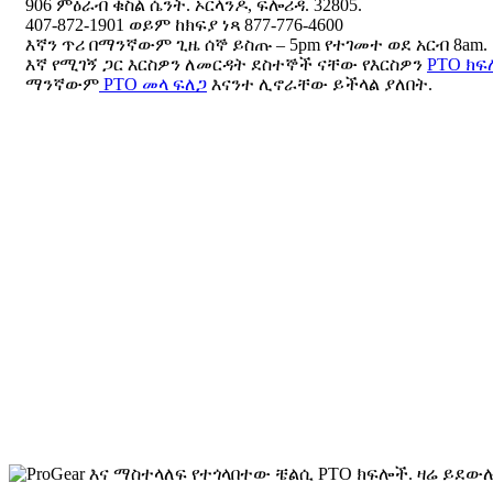
906 ምዕራብ ቁስል ሴንት. ኦርላንዶ, ፍሎሪዳ. 32805.
407-872-1901 ወይም ከክፍያ ነጻ 877-776-4600
እኛን ጥሪ በማንኛውም ጊዜ ሰኞ ይስጡ – 5pm የተገመተ ወደ አርብ 8am.
እኛ የሚገኝ ጋር እርስዎን ለመርዳት ደስተኞች ናቸው የእርስዎን
PTO ክ
ማንኛውም
PTO መላ ፍለጋ
እናንተ ሊኖራቸው ይችላል ያለበት.