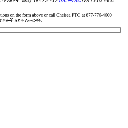
ዲገኙ አለዎት,
today
. የእኛን ይጎብኙ
የድር መደብር
የእኛን PTO ቆጠራ
tions on the form above or call Chelsea PTO at
877-776-4600
 ክፍሎች ለይቶ ለመርዳት.