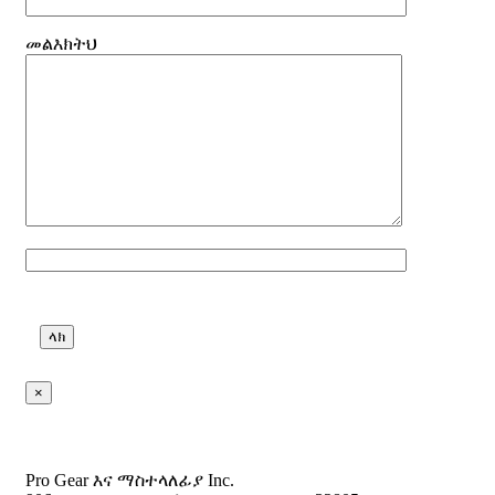
መልእክትህ
ባዶ በዚህ መስክ መተው እባክዎ.
×
Pro Gear እና ማስተላለፊያ Inc.