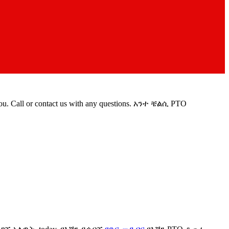
ou
.
Call or contact us with any questions
. አንተ ቼልሲ PTO