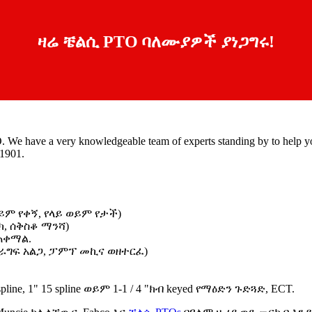
ዛሬ ቼልሲ PTO ባለሙያዎች ያነጋግሩ!
O
.
We have a very knowledgeable team of experts standing by to help y
1901.
ወይም የቀኝ, የላይ ወይም የታች)
ሪክ, ሰቅስቆ ማንሻ)
ጠቀማል.
ራግፍ አልጋ, ፓምፕ መኪና ወዘተርፈ)
ne, 1" 15 spline ወይም 1-1 / 4 "ክብ keyed የማዕድን ጉድጓድ, ECT.