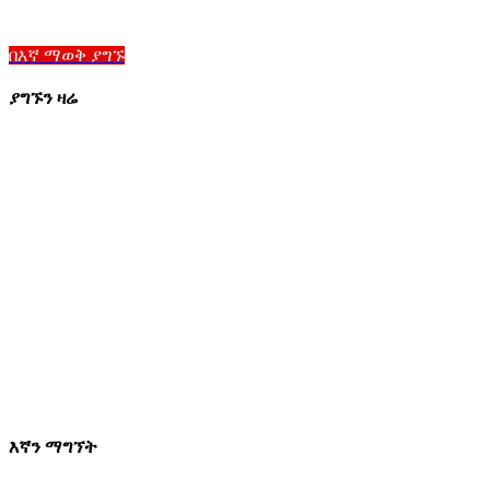
የሙያ የጭነት መኪና PTO እና መሣሪያዎች መተግበሪያዎች ጥራት ቼልሲ ክፍ
በእኛ ማወቅ ያግኙ
ያግኙን ዛሬ
የእኛ አካባቢ
906 ምዕራብ ቁስል ሴንት
ኦርላንዶ ፍሎሪዳ 32805
1.877.776.4600 / 1.407.872.1901
parts@eprogear.com
ሰኞ - አርብ: 8:00 AM - 5:00 PM
እኛን ማግኘት