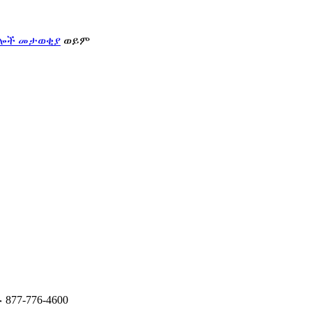
ፍሎች መታወቂያ
ወይም