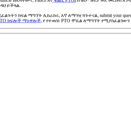
ncie ከሌላቸውና, Fabco እና
ቼልሲ PTOs
በዓለም ዙሪያ ወደ መርከብ እን
ዳህ ይችላል.
ሚፈልጉትን ክፍል ማግኘት ሊከራከሩ, እኛ ለማገዝ ጓጉተናል,
submit your ques
PTO ክፍሎች ማኑዋሎች
, የ የተወሰነ PTO ሞዴል ለማግኘት የሚያስፈልገውን