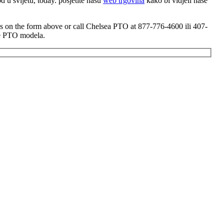
d u svijetu,
today
. posjetite našu
web trgovina
kako bi vidjeli naše
s on the form above or call Chelsea PTO at
877-776-4600 ili 407-
čne PTO modela.