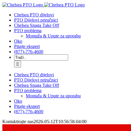
Preskoči
na
Chelsea PTO dijelovi
sadržaj
PTO Dijelovi priručnici
Chelsea Snaga Take Off
PTO problema
Montaža & Upute za uporabu
Oko
Pitajte ekspert
(877)-776-4600
Traziti:
Chelsea PTO dijelovi
PTO Dijelovi priručnici
Chelsea Snaga Take Off
PTO problema
Montaža & Upute za uporabu
Oko
Pitajte ekspert
(877)-776-4600
Kontaktirajte nas
2026-05-12T10:56:58-04:00