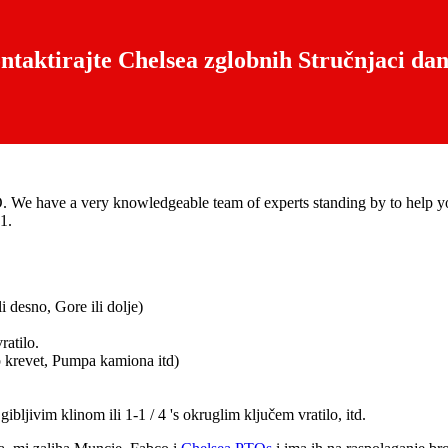
ntaktirajte Chelsea zglobnih Stručnjaci dan
O
.
We have a very knowledgeable team of experts standing by to help y
1.
i desno, Gore ili dolje)
ratilo.
p krevet, Pumpa kamiona itd)
gibljivim klinom ili 1-1 / 4 's okruglim ključem vratilo, itd.