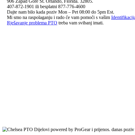
906 Zapad Gore St. Orlando, Florida. 32805.
407-872-1901 ili besplatni 877-776-4600
Dajte nam bilo kada poziv Mon – Pet 08:00 do 5pm Est.
Mi smo na raspolaganju i rado će vam pomoći s vašim
Identifikaci
Rješavanje problema PTO
treba vam svibanj imati.