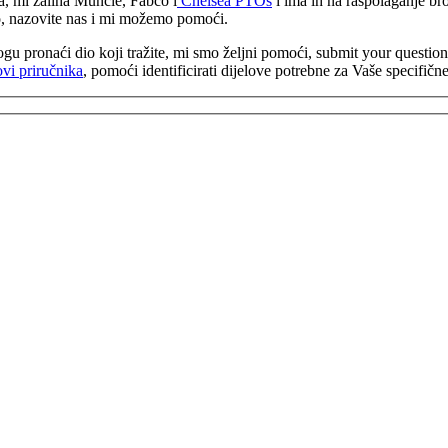
, mi zaliha Muncie, Fabco i
Chelsea PTOs
i ima ih na raspolaganje bro
o, nazovite nas i mi možemo pomoći.
gu pronaći dio koji tražite, mi smo željni pomoći,
submit your question
vi priručnika
, pomoći identificirati dijelove potrebne za Vaše specifi