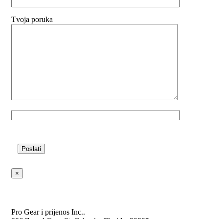
Tvoja poruka
Ostavite ovo polje prazno.
×
Pro Gear i prijenos Inc..