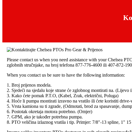
Ko
Please contact us when you need assistance with your Chelsea PT
zglobnih stručnjake, na broj telefona 877-776-4600 ili 407-872-190
When you contact us be sure to have the following information
:
1. Broj prijenos modela.
2. Sjedeći na sjedalu koje strane će zglobnog montirati na. (Lijevo il
3. Kako ćete pomak P.T.O, (Kabel, Zrak, električni, Poluga)
4. Hoće li pumpa montirati izravno na vratilo ili ćete koristiti drive-v
5. Vrsta kamiona su ti zgrade, (Odmotati, brod za spasavanje, dum
6. Postotak okretaja motora potrebno. (Omjer)
7. GPM, ako je također potrebna pumpa.
8. PTO veličina izlaznog vratila i tip. Primjer: 7/8"-13 spline, 1" 15 