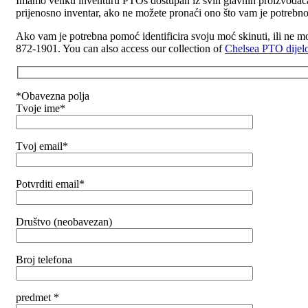
Imamo veliku inventuru PTOs dostupan iz svih glavnih proizvođača
prijenosno inventar, ako ne možete pronaći ono što vam je potrebn
Ako vam je potrebna pomoć identificira svoju moć skinuti, ili ne mo
872-1901.
You can also access our collection of
Chelsea PTO dijelo
*Obavezna polja
Tvoje ime*
Tvoj email*
Potvrditi email*
Društvo (neobavezan)
Broj telefona
predmet *