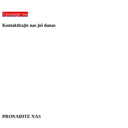
Kvaliteta Chelsea dijelovi za strukovno kamiona PTO i primjene opreme
Upoznajte nas
Kontaktirajte nas još danas
Naša lokacija
906 Zapad Gore St
Orlando Florida 32805
1.877.776.4600 / 1.407.872.1901
parts@eprogear.com
ponedjeljak - petak: 8:00 AM - 5:00 PM
PRONAĐITE NAS