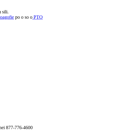
sili.
oagofie
po o so o
PTO