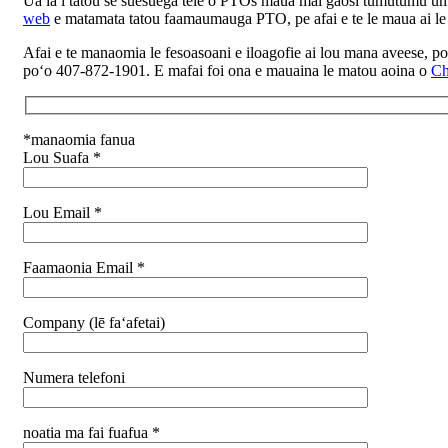
Ua ia i tatou se suesuega tele o PTOs maua mai gaosi tumutumu u
web
e matamata tatou faamaumauga PTO, pe afai e te le maua ai le
Afai e te manaomia le fesoasoani e iloagofie ai lou mana aveese, po 
poʻo 407-872-1901. E mafai foi ona e mauaina le matou aoina o
Ch
*manaomia fanua
Lou Suafa *
Lou Email *
Faamaonia Email *
Company (lē faʻafetai)
Numera telefoni
noatia ma fai fuafua *