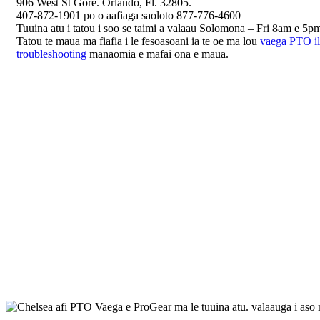
906 West St Gore. Orlando, Fl. 32805.
407-872-1901 po o aafiaga saoloto 877-776-4600
Tuuina atu i tatou i soo se taimi a valaau Solomona – Fri 8am e 5pm 
Tatou te maua ma fiafia i le fesoasoani ia te oe ma lou
vaega PTO il
troubleshooting
manaomia e mafai ona e maua.