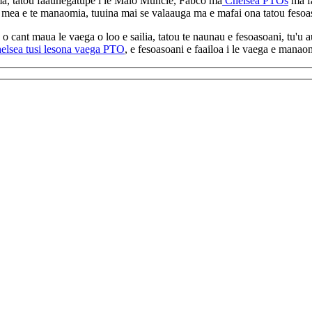
ma, tatou faaunegatupe i le Malo Muncie, Fabco ma
Chelsea PTOs
ma fa
 mea e te manaomia, tuuina mai se valaauga ma e mafai ona tatou fesoa
o cant maua le vaega o loo e sailia, tatou te naunau e fesoasoani, tu'u 
elsea tusi lesona vaega PTO
, e fesoasoani e faailoa i le vaega e manao