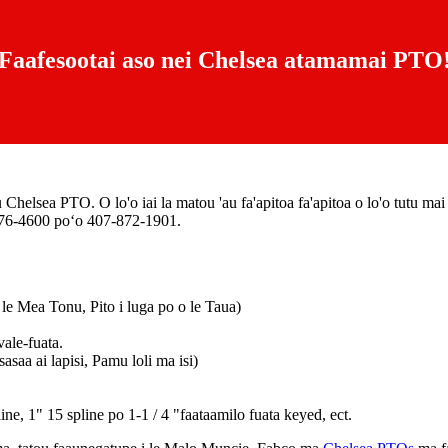
Faafesootai aso nei Chelsea atamamai PTO
helsea PTO. O lo'o iai la matou 'au fa'apitoa fa'apitoa o lo'o tutu mai e f
-776-4600 poʻo 407-872-1901.
le Mea Tonu, Pito i luga po o le Taua)
ale-fuata.
asaa ai lapisi, Pamu loli ma isi)
ine, 1" 15 spline po 1-1 / 4 "faataamilo fuata keyed, ect.