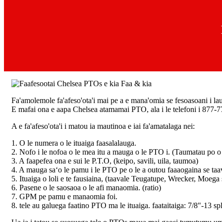
Fa'amolemole fa'afeso'ota'i mai pe a e mana'omia se fesoasoani i lau C
E mafai ona e aapa Chelsea atamamai PTO, ala i le telefoni i 877
A e fa'afeso'ota'i i matou ia mautinoa e iai fa'amatalaga nei:
1. O le numera o le ituaiga faasalalauga.
2. Nofo i le nofoa o le mea itu a mauga o le PTO i. (Taumatau po o 
3. A faapefea ona e sui le P.T.O, (keipo, savili, uila, taumoa)
4. A mauga saʻo le pamu i le PTO pe o le a outou faaaogaina se taav
5. Ituaiga o loli e te fausiaina, (taavale Teugatupe, Wrecker, Moega s
6. Pasene o le saosaoa o le afi manaomia. (ratio)
7. GPM pe pamu e manaomia foi.
8. tele au galuega faatino PTO ma le ituaiga. faataitaiga: 7/8"-13 spl