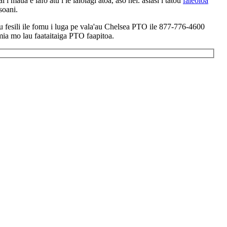
i i maua e lafo atu i le lalolagi atoa, aso nei. asiasi i tatou
faleoloa
soani.
au fesili ile fomu i luga pe vala'au Chelsea PTO ile 877-776-4600
mia mo lau faataitaiga PTO faapitoa.