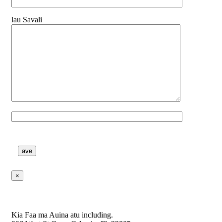
lau Savali
Faamolemole tuua lenei fanua gaogao.
×
Kia Faa ma Auina atu including.