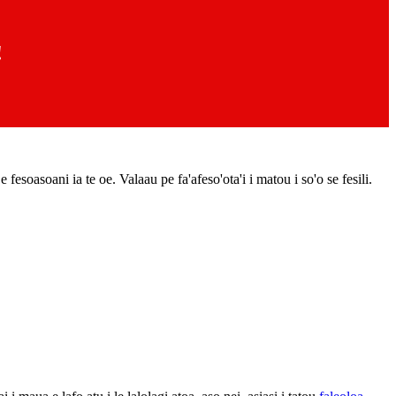
!
esoasoani ia te oe. Valaau pe fa'afeso'ota'i i matou i so'o se fesili.