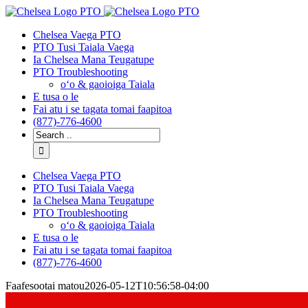
Faapasi
e
Chelsea Vaega PTO
faamalieina
PTO Tusi Taiala Vaega
Ia Chelsea Mana Teugatupe
PTO Troubleshooting
oʻo & gaoioiga Taiala
E tusa o le
Fai atu i se tagata tomai faapitoa
(877)-776-4600
saili
mo:
Chelsea Vaega PTO
PTO Tusi Taiala Vaega
Ia Chelsea Mana Teugatupe
PTO Troubleshooting
oʻo & gaoioiga Taiala
E tusa o le
Fai atu i se tagata tomai faapitoa
(877)-776-4600
Faafesootai matou
2026-05-12T10:56:58-04:00