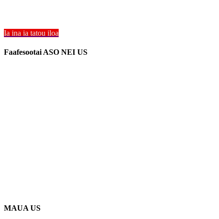
Tulaga Aupito vaega Chelsea mo loli matata eseese PTO ma meafaigaluega
fea e te nofo ai.
Ia ina ia tatou iloa
Faafesootai ASO NEI US
lo tatou Nofoaga
906 West St Gore
Orlando Florida 32805
1.877.776.4600 / 1.407.872.1901
parts@eprogear.com
Aso Gafua - Aso Faralie: 8:00 AM - 5:00 PM
MAUA US