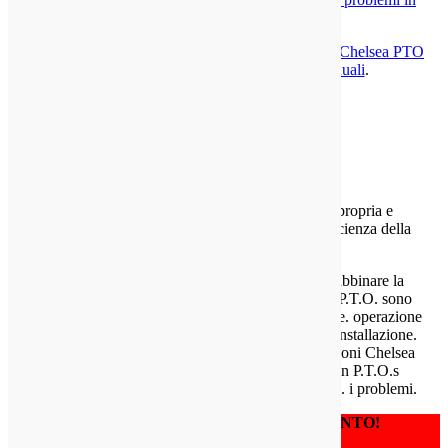
formato PDF cliccando qui
.
<<< Go Back
È inoltre possibile visualizzare la nostra selezione di
Chelsea PTO
parti manuali visitando la nostra pagina manuali
.
Contattaci
Chiamare ora
P.T.O.s Chelsea sono progettati e costruiti per abbinare la
trasmissione di un veicolo. Gli ingranaggi di un P.T.O. sono
della stessa qualità di ingranaggi della trasmissione. operazione
di successo dipende da una corretta specifica e l'installazione.
Consultare sempre il proprio Guida alle applicazioni Chelsea
Manuale di installazione e quando si lavora con P.T.O.s
Chelsea. In questo modo si prevenire gravi P.T.O. i problemi.
AVVERTIMENTO!