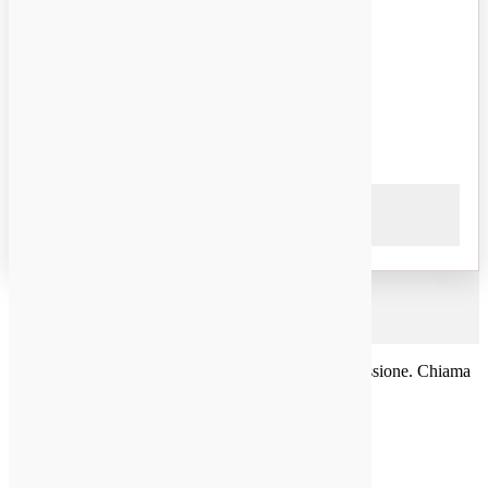
Seconda foto (opzionale)
Si prega di lasciare vuoto questo campo.
×
Qualità Parti Chelsea per applicazioni camion della presa di forza e
attrezzature professionali. Usiamo sempre ricambi originali
direttamente dal produttore e siamo in grado di spedire a casa tua,
non importa dove si vive.