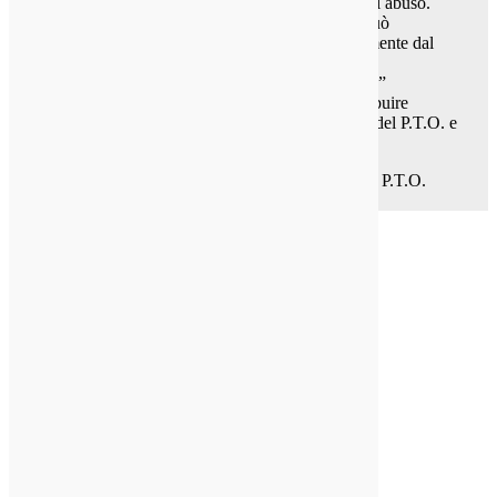
L'installazione non corretta e / o operatore di abuso.
Un P.T.O installato in modo non corretto. può
normalmente essere identificato immediatamente dal
suono (Rumore) esso rende.
• Sarà “Whine” ,“Clatter”, “Click” o “Grind”
• Qualche volta, il veicolo stesso può contribuire
abbastanza rumore per mascherare il suono del P.T.O. e
non si può notare il problema
Se un problema è permesso di continuare, danni al P.T.O.
risulterà.
Tipi di rumore:
Ingranaggi min contraccolpo. a .006 – .012.
Gemito – troppo stretto
rumore – Troppo largo
Facendo clic o rettifica