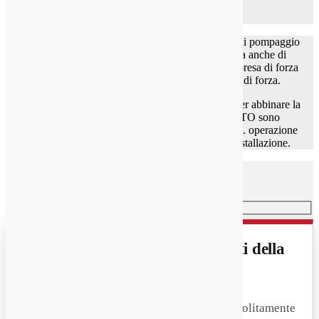
Chelsea consiglia vivamente l'utilizzo di supporti di pompaggio
(Staffe di supporto) in tutte le applicazioni. Ricorda anche di
mettere in valigia il pilota femminile della pompa presa di forza
con grasso prima di installare la pompa sulla presa di forza.
Prese di forza Chelsea sono progettati e costruiti per abbinare la
trasmissione di un veicolo, gli ingranaggi di una PTO sono
della stessa qualità di ingranaggi della trasmissione. operazione
di successo dipende da una corretta specifica e l'installazione.
Richiedi un preventivo sulle parti della
presa di forza Chelsea
Comunicaci la serie o il numero di parte e ti
risponderemo con prezzi e disponibilità — solitamente