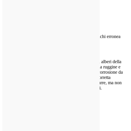
Nell'ispezionare una P.T.O.
albero di uscita, sempre
ispezionare la chiavetta.
danni albero cardanico può verificarsi sovraccarichi erronea
applicazione e carichi d'urto.
Ruggine di contatto è un altro tipo di danni vostri alberi della
PTO possono sperimentare. Si presenta come una ruggine e
indossare le scanalature dell'albero della pompa. corrosione da
contatto è causata da molti fattori e senza corretta
manutenzione, il grasso anti-fretting può solo ridurre, ma non
eliminare, il suo effetto sui componenti.
shifting Problemi