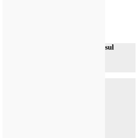
PTO Risoluzione dei problemi sul
banco di lavoro:
Prestazione – Sintomi & Le cause
P.T.O.
operazione –
Sistema idraulico
Funzionamento
irregolare
Shifting hard
Saltando di Gear
Elementi da esaminare sul