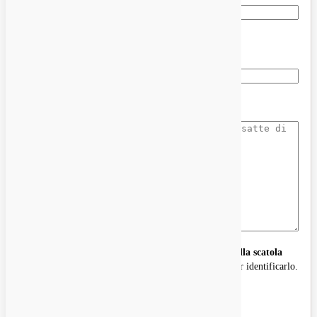
Marca del camion & modello
Dettagli
Non conosco il modello? Fotografa il
etichetta dati sulla scatola
della trasmissione
— questo è tutto ciò che ci serve per identificarlo.
Massimo 5 MB per file.
Foto (tag o parte dei dati)