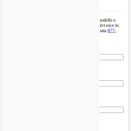
lo stesso giorno lavorativo.
Camion giù, o a metà ricostruzione?
Inviaci il modello e
valuteremo le parti — la maggior parte dei preventivi esce lo
stesso giorno lavorativo. Preferisco parlare? Chiamata
877-
776-4600
.
Il tuo nome
*
Telefono
*
E-mail
*
Modello o numero di parte