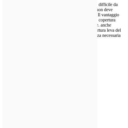
Se si verifica che il vostro P.T.O. è difficile da
spostare, ricorda, un collegamento di turno a leva non deve
essere collegato ad un coperchio spostamento filo. Il vantaggio
meccanico della leva è spesso troppo grande per la copertura
del cambio filo e potrebbe danneggiarlo seriamente. anche
inversamente, non utilizzare un cavo con una copertura leva del
cambio. Il cavo non è in grado di trasmettere la forza necessaria
per spostare un meccanismo a leva.
La maggior parte
dei reclami
spostamento sono
causati da
procedure di
spostamento
improprio o
installazione non
corretta linkage.