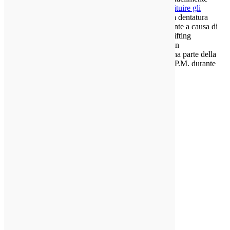
influenzati da “carico d'urto”. Se si trascura di
sostituire gli
ingranaggi
che sono indossati, possono portare alla dentatura
rotti. A volte un ingranaggio sarà scheggiare un dente a causa di
manovre errate o spostamento improprio. Undershifting
permette ingranaggio incompleto contatto dente con
l'ingranaggio conducente. Ciò significa che solo una parte della
larghezza del dente sta trasmettendo la coppia e R.P.M. durante
P.T.O. operazione.
Controllare
la
superficie
dei denti
degli
ingranaggi
per la
presenza
di
vaiolature.