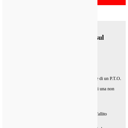
PTO risoluzione dei problemi sul
veicolo:
Prestazione
Il primo posto dove guardare quando la risoluzione di un P.T.O.
fallimento è nell'applicazione stessa.
Ripetuti o guasto prematuro può essere un segno di una non
corretta applicazione.
Questo può essere scoperto usando
HY25-3000 / US Applicazioni Catalogo.
Se il P.T.O. è stato correttamente specificato e poi fallito
prematuramente, ci sono due possibili cause: