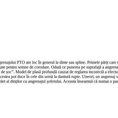
renajului PTO are loc în general la dinte sau spline. Primele părți care tr
ințate pentru semne de corodare. Odată ce punerea pe suprafață a angrenaj
 de șoc”. Model de plasă profundă cauzat de reglarea incorectă a efectulu
acestea pot duce în cele din urmă la dantură rupte. Uneori, un angrenaj 
 al dinților cu angrenajul șoferului. Aceasta înseamnă că numai o parte a