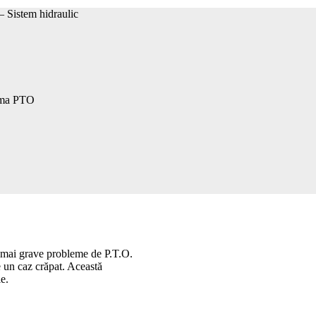
– Sistem hidraulic
 mai grave probleme de P.T.O.
e un caz crăpat. Această
e.