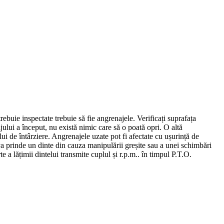
ebuie inspectate trebuie să fie angrenajele. Verificați suprafața
ului a început, nu există nimic care să o poată opri. O altă
i de întârziere. Angrenajele uzate pot fi afectate cu ușurință de
va prinde un dinte din cauza manipulării greșite sau a unei schimbări
 lățimii dintelui transmite cuplul și r.p.m.. în timpul P.T.O.