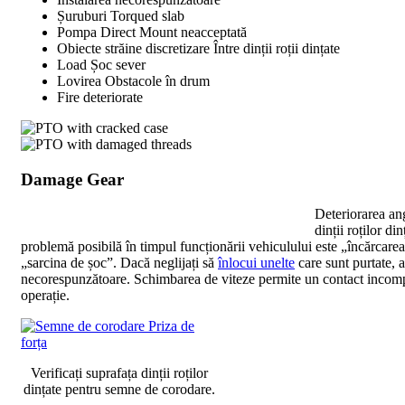
Șuruburi Torqued slab
Pompa Direct Mount neacceptată
Obiecte străine discretizare Între dinții roții dințate
Load Șoc sever
Lovirea Obstacole în drum
Fire deteriorate
Damage Gear
Deteriorarea ang
dinții roților d
problemă posibilă în timpul funcționării vehiculului este „încărcarea
„sarcina de șoc”. Dacă neglijați să
înlocui unelte
care sunt purtate, 
necorespunzătoare. Schimbarea de viteze permite un contact incomplet
operație.
Verificați suprafața dinții roților
dințate pentru semne de corodare.