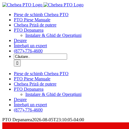
Sari
la
Piese de schimb Chelsea PTO
conținut
PTO Piese Manuale
Chelsea Priză de putere
PTO Depanarea
Instalare & Ghid de Operațiuni
Despre
Întrebați un expert
(877)-776-4600
Caută:
Piese de schimb Chelsea PTO
PTO Piese Manuale
Chelsea Priză de putere
PTO Depanarea
Instalare & Ghid de Operațiuni
Despre
Întrebați un expert
(877)-776-4600
PTO Depanarea
2026-08-05T23:10:05-04:00