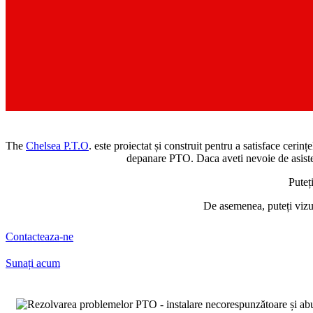
The
Chelsea P.T.O
. este proiectat și construit pentru a satisface cer
depanare PTO. Daca aveti nevoie de asist
Puteț
De asemenea, puteți vizu
Contacteaza-ne
Sunați acum