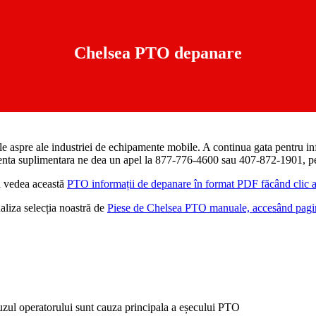
Chelsea PTO depanare
ințele aspre ale industriei de echipamente mobile. A continua gata pentru 
enta suplimentara ne dea un apel la 877-776-4600 sau 407-872-1901, p
i vedea această
PTO informații de depanare în format PDF făcând clic a
aliza selecția noastră de
Piese de Chelsea PTO manuale, accesând pagi