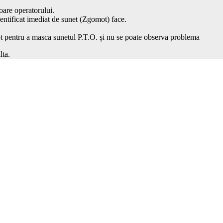
oare operatorului.
entificat imediat de sunet (Zgomot) face.
ot pentru a masca sunetul P.T.O. și nu se poate observa problema
lta.