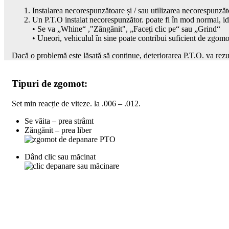
Instalarea necorespunzătoare și / sau utilizarea necorespunzăt
Un P.T.O instalat necorespunzător. poate fi în mod normal, id
• Se va „Whine“ ,"Zăngănit", „Faceți clic pe“ sau „Grind“
• Uneori, vehiculul în sine poate contribui suficient de zgom
Dacă o problemă este lăsată să continue, deteriorarea P.T.O. va rezu
Tipuri de zgomot:
Set min reacție de viteze. la .006 – .012.
Se văita – prea strâmt
Zăngănit – prea liber
Dând clic sau măcinat