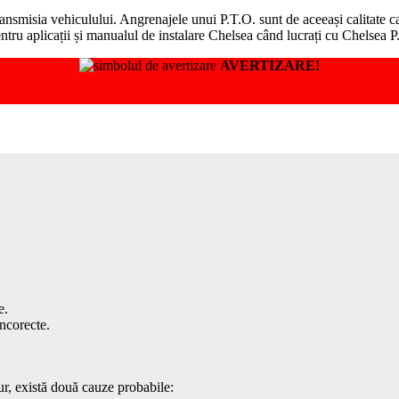
transmisia vehiculului. Angrenajele unui P.T.O. sunt de aceeași calitate 
pentru aplicații și manualul de instalare Chelsea când lucrați cu Chelsea
AVERTIZARE!
e.
incorecte.
tur, există două cauze probabile: