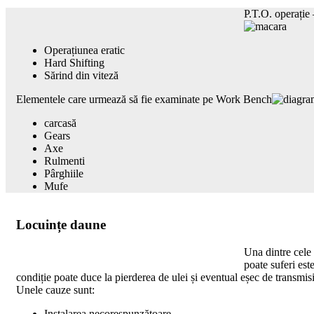
P.T.O. operație 
Operațiunea eratic
Hard Shifting
Sărind din viteză
Elementele care urmează să fie examinate pe Work Bench
carcasă
Gears
Axe
Rulmenti
Pârghiile
Mufe
Locuințe daune
Una dintre cele
poate suferi est
condiție poate duce la pierderea de ulei și eventual eșec de transmisi
Unele cauze sunt:
Instalarea necorespunzătoare