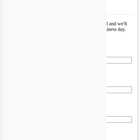
business day
.
Truck down
,
or mid-rebuild
?
Send us the model and we'll
price the parts
—
most quotes go out the same business day
.
Prefer to talk
? ಕಾಲ್
877-776-4600
.
Your name
*
ಫೋನ್
*
ಇಮೇಲ್
*