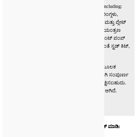
ನಿಮ್ಮ ಪಾರ್ಕರ್ ಚೆಲ್ಸಿಯಾ PTO ಎಲ್ಲಾ ಭಾಗಗಳಲ್ಲಿ ಸ್ಟಾಕ್,
including
:
PTO ವಸತಿ, ಆರೋಹಣಗಳು, driveshafts,, ಗೇರ್, ಬೇರಿಂಗ್ಗಳು,
ಗ್ಯಾಸ್ಕೆಟ್ಟುಗಳು, ಕೇಬಲ್ ಶಿಫ್ಟ್ ಕವರ್ ವಿಧಾನಸಭೆ, ಪೋಸ್ಟ್ ಮತ್ತು ಪ್ಲೇಟ್
ವಿಧಾನಸಭೆ, ಆವರಣ, ಸ್ಟಡ್ ಕಿಟ್, ಸೀಲ್ ಕಿಟ್, ಲಿವರ್ ನಿಯಂತ್ರಣ
ವಿಧಾನಸಭೆ, ವಿಮಾನ ಶಿಫ್ಟ್ ಕವರ್ ವಿಧಾನಸಭೆ, ನೇರ ಮೌಂಟ್ ಪಂಪ್
ಪರಿವರ್ತನೆ ಕಿಟ್ಗಳ, ಇಂಗ್ಲೀಷ್ ಮತ್ತು ಮೆಟ್ರಿಕ್ ಒಳಗೊಂಡಂತೆ ಸ್ಟಡ್ ಕಿಟ್,
ಸಿಎಟಿ ಡಿ&ಎಚ್ ಭಾಗಗಳು ಮತ್ತು ಹೆಚ್ಚು.
ನಿಮಗೇನಾದರೂ ಪ್ರಶ್ನೆಗಳಿದ್ದರೆ, ನಾವು ನಿಮಗೆ ಸಹಾಯ ಮೂಲಕ
ನಿಂತಿದ್ದಾರೆ ತಜ್ಞರ ಅತ್ಯಂತ ಜ್ಞಾನಿ ತಂಡವು. ನೀವು ಭಾಗವಾಗಿ ಸಂಪೂರ್ಣ
ಪಟ್ಟಿ ಹುಡುಕಲು ಕೆಳಗಿನ ಕೈಪಿಡಿ PDF ಗಳು ಭಾಗಗಳು ವೀಕ್ಷಿಸಬಹುದು.
ನೀವು ಎಲ್ಲಾ ನಿಮ್ಮ PTO ಸರಣಿ ಸಂಖ್ಯೆಯ ಪ್ರಾರಂಭಿಸಲು ಆಗಿದೆ.
ನಿಮ್ಮ ಚೆಲ್ಸಿಯಾ PTO ಭಾಗಗಳು ಮ್ಯಾನುಯಲ್ ಡೌನ್ಲೋಡ್ ಮಾಡಿ: