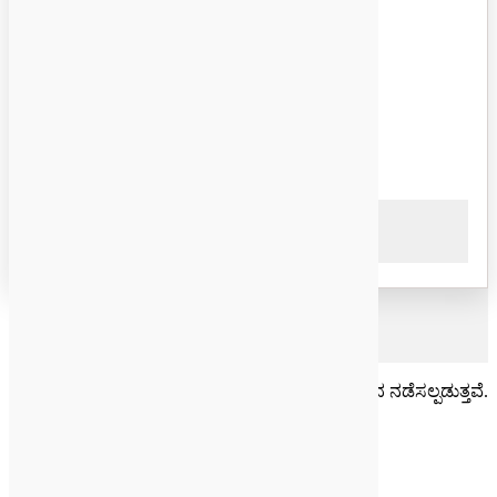
Photo
(
data tag or part
)
Second photo
(
optional
)
ದಯವಿಟ್ಟು ಈ ಕ್ಷೇತ್ರದಲ್ಲಿ ಖಾಲಿ ಬಿಡಿ.
×
ವೃತ್ತಿಪರ ಟ್ರಕ್ PTO ಮತ್ತು ಸಲಕರಣೆ ಅಪ್ಲಿಕೇಶನ್‌ಗಳಿಗಾಗಿ ಗುಣಮಟ್ಟದ
ಚೆಲ್ಸಿಯಾ ಭಾಗಗಳು. ನಾವು ಯಾವಾಗಲೂ ತಯಾರಕರಿಂದ ನೇರವಾಗಿ ಮೂಲ