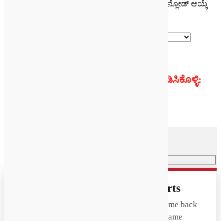
ನಿಮ್ಮ ಭಾಗಗಳ ಕೆಳಗೆ ಮತ್ತು ನಂತರ ಕೈಯಿಂದ ಡೌನ್ಲೋಡ್ ಆಯ್ಕೆ
ಡೌನ್ಲೋಡ್ ಬಟನ್ ಕ್ಲಿಕ್ ಮಾಡಿ
ನೀವು ಬಲ ಭಾಗದಲ್ಲಿ ದಯವಿಟ್ಟು ಖಚಿತಪಡಿಸಿಕೊಳ್ಳಿ:
ಆನ್ ಎಕ್ಸ್ಪರ್ಟ್ ಕೇಳಿ >>
Get a Quote on Chelsea PTO Parts
Tell us the series or part number and we'll come back
with pricing and availability
—
usually the same