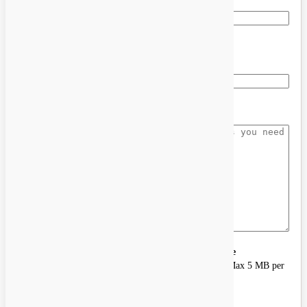
Model or part number
Truck make
&
model
Details
Don't know the model
?
Photograph the
data tag on the
transmission case
—
that's all we need to identify it
.
Max
5
MB per
file
.